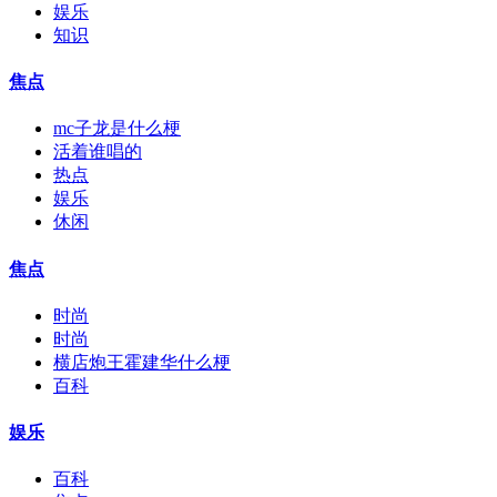
娱乐
知识
焦点
mc子龙是什么梗
活着谁唱的
热点
娱乐
休闲
焦点
时尚
时尚
横店炮王霍建华什么梗
百科
娱乐
百科